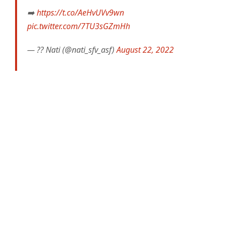
➡️
https://t.co/AeHvUVv9wn
pic.twitter.com/7TU3sGZmHh
— ?? Nati (@nati_sfv_asf)
August 22, 2022