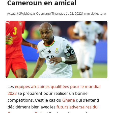
Cameroun en amical
Actualité
Publié par
Ousmane Thiang
août 22, 2022
1 min de lecture
Les
équipes africaines qualifiées pour le mondial
2022
se préparent pour réaliser un bonne
compétitions. C’est le cas du
Ghana
qui s’entend
décidément bien avec les
futurs adversaires du