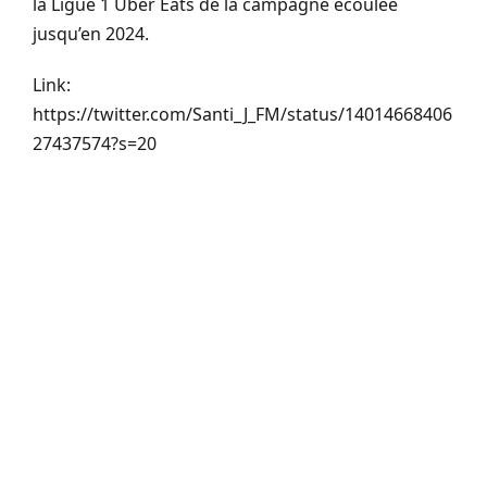
la Ligue 1 Uber Eats de la campagne écoulée
jusqu’en 2024.
Link:
https://twitter.com/Santi_J_FM/status/14014668406
27437574?s=20