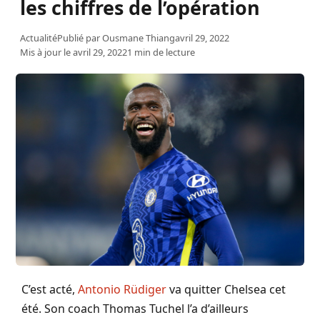
les chiffres de l’opération
Actualité
Publié par
Ousmane Thiang
avril 29, 2022
Mis à jour le avril 29, 2022
1 min de lecture
C’est acté,
Antonio Rüdiger
va quitter Chelsea cet
été. Son coach Thomas Tuchel l’a d’ailleurs