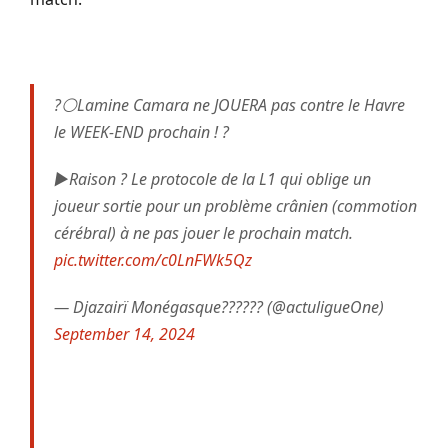
?⚪Lamine Camara ne JOUERA pas contre le Havre
le WEEK-END prochain ! ?
▶️Raison ? Le protocole de la L1 qui oblige un
joueur sortie pour un problème crânien (commotion
cérébral) à ne pas jouer le prochain match.
pic.twitter.com/c0LnFWk5Qz
— Djazairï Monégasque?????? (@actuligueOne)
September 14, 2024