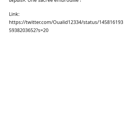
depuis».
Une sacrée embrouille !
Link:
https://twitter.com/Oualid12334/status/145816193
5938203652?s=20