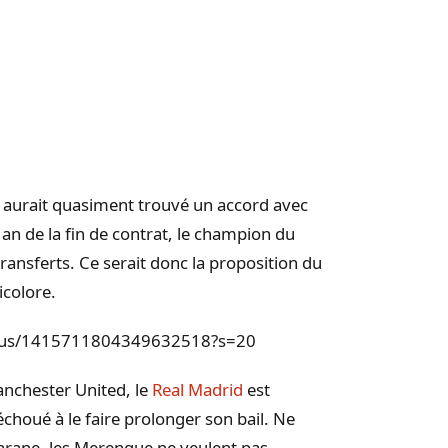
r aurait quasiment trouvé un accord avec
n an de la fin de contrat, le champion du
ransferts. Ce serait donc la proposition du
icolore.
tatus/1415711804349632518?s=20
anchester United, le
Real Madrid
est
 échoué à le faire prolonger son bail. Ne
Varane, les Merengue ne veulent pas