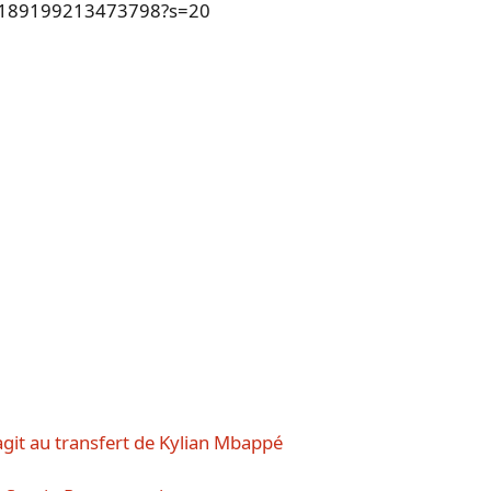
425189199213473798?s=20
agit au transfert de Kylian Mbappé