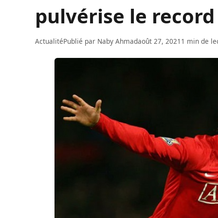
pulvérise le record
Actualité
Publié par
Naby Ahmad
août 27, 2021
1 min de le