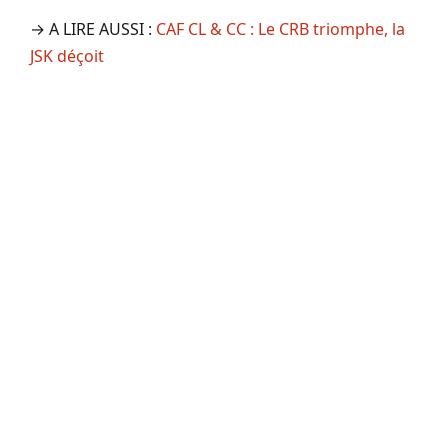
→ A LIRE AUSSI :
CAF CL & CC : Le CRB triomphe, la
JSK déçoit