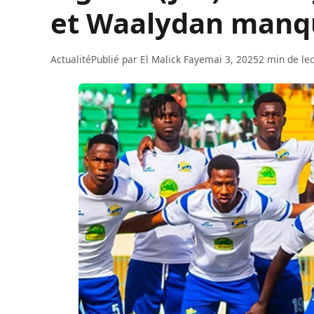
et Waalydan manqu
Actualité
Publié par
El Malick Faye
mai 3, 2025
2 min de le