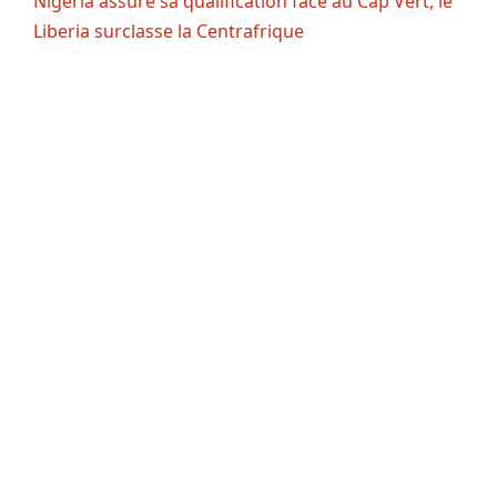
Nigeria assure sa qualification face au Cap Vert, le
Liberia surclasse la Centrafrique