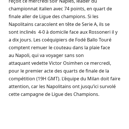
reçoit ce mercredi
soir Naples
, leader du
championnat italien avec 74 points, en quart de
finale aller de Ligue des champions.
Si les
Napolitains caracolent en tête de
Serie
A, ils se
sont
inclinés
4-0
à domicile face aux
Rossoneri
il y
a dix jours.
Les coéquipiers de
Fodé
Ballo
Touré
comptent remuer le couteau dans la plaie face
au
Napoli
, qui va voyager sans son
attaquant
vedette Victor Osimhen
ce mercredi,
pour le premier acte des quarts de finale de la
compétition
(
19H
GMT
)
.
L’équipe du Milan doit faire
attention, car les Napolitains ont jusqu’ici survolé
cette campagne de Ligue des Champions.