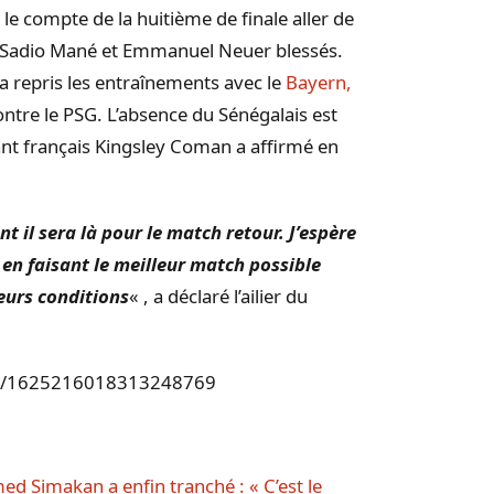
le compte de la huitième de finale aller de
Sadio
Mané et Emmanuel
Neuer
blessés.
repris les entraînements avec le
Bayern
,
ontre le
PSG
. L’absence du Sénégalais est
ant français
Kingsley
Coman
a affirmé en
il sera là pour le match retour. J’espère
 en faisant le meilleur match possible
eurs conditions
« , a déclaré l’ailier du
atus/1625216018313248769
d Simakan a enfin tranché : « C’est le