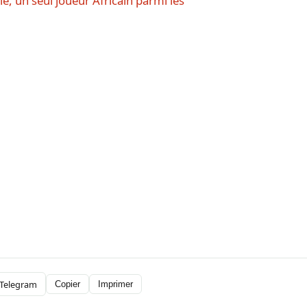
é, un seul joueur Africain parmi les
Telegram
Copier
Imprimer