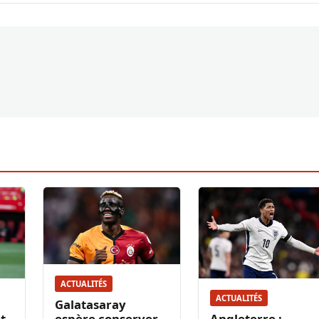
ACTUALITÉS
ACTUALITÉS
Galatasaray
t
espère conserver
Angleterre :