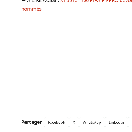
→ A LIRE AUSSI :
XI de l’année FIFA-FIFPRO dévoil
nommés
Partager
Facebook
X
WhatsApp
LinkedIn