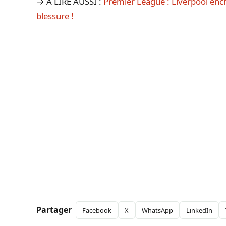
→ A LIRE AUSSI :
Premier League : Liverpool ench
blessure !
Partager
Facebook
X
WhatsApp
LinkedIn