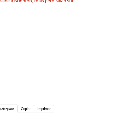
aine à Brighton, mais perd Salah sur
Telegram
Copier
Imprimer