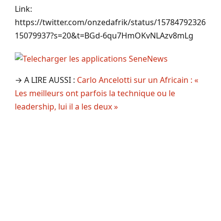
Link:
https://twitter.com/onzedafrik/status/15784792326
15079937?s=20&t=BGd-6qu7HmOKvNLAzv8mLg
→ A LIRE AUSSI :
Carlo Ancelotti sur un Africain : «
Les meilleurs ont parfois la technique ou le
leadership, lui il a les deux »