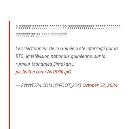
?️ ?????? ???????? ??́???? ?? ????????????? ????? ???????
??????? ?? ?? ???? ????????
Le sélectionneur de la Guinée a été interrogé par la
RTG, la télévision nationale guinéenne, sur la
rumeur Mohamed Simakan…
pic.twitter.com/7wT9XlRvpO
— F⚽⚽T224.COM (@FOOT_224)
October 22, 2024