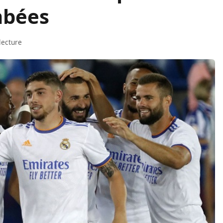
ombées
lecture