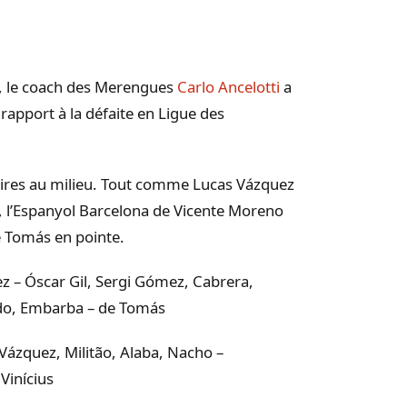
e, le coach des Merengues
Carlo Ancelotti
a
apport à la défaite en Ligue des
aires au milieu. Tout comme Lucas Vázquez
e, l’Espanyol Barcelona de Vicente Moreno
e Tomás en pointe.
 – Óscar Gil, Sergi Gómez, Cabrera,
endo, Embarba – de Tomás
Vázquez, Militão, Alaba, Nacho –
Vinícius