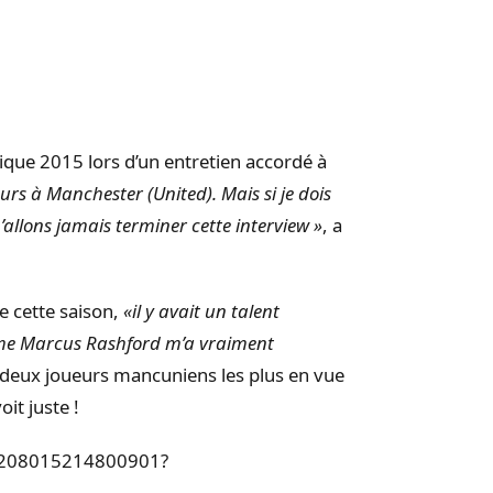
ique 2015 lors d’un entretien accordé à
rs à Manchester (United). Mais si je dois
allons jamais terminer cette interview »
, a
e cette saison,
«il y avait un talent
omme Marcus Rashford m’a vraiment
des deux joueurs mancuniens les plus en vue
oit juste !
580208015214800901?