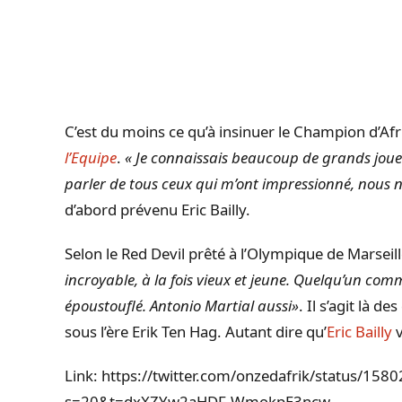
C’est du moins ce qu’à insinuer le Champion d’Afr
l’Equipe
.
« Je connaissais beaucoup de grands joueu
parler de tous ceux qui m’ont impressionné, nous n’
d’abord prévenu Eric Bailly.
Selon le Red Devil prêté à l’Olympique de Marseill
incroyable, à la fois vieux et jeune. Quelqu’un c
époustouflé. Antonio Martial aussi»
. Il s’agit là 
sous l’ère Erik Ten Hag. Autant dire qu’
Eric Bailly
v
Link: https://twitter.com/onzedafrik/status/1
s=20&t=dxXZYw2aHDF-WmokpE3ncw