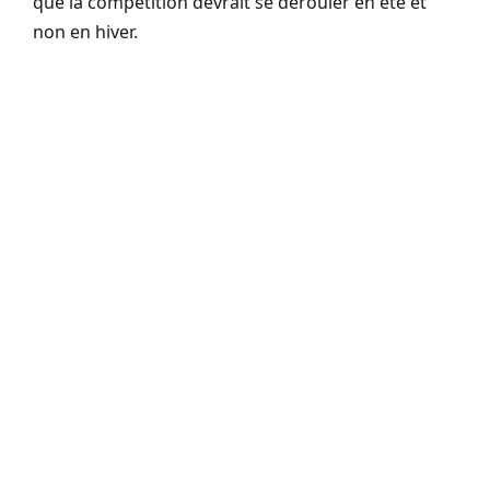
que la compétition devrait se dérouler en été et
non en hiver.