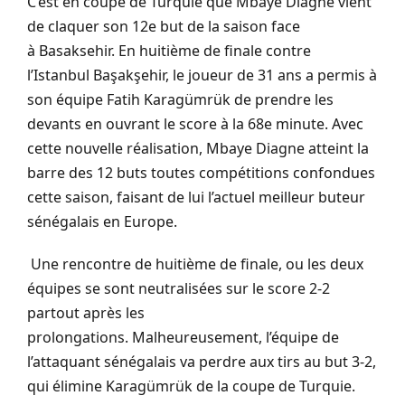
C’est en coupe de Turquie que
Mbaye
Diagne
vient
de claquer son 12e but de la saison face
à
Basaksehir
.
En huitième de finale contre
l’Istanbul
Başakşehir
, le joueur de 31 ans a permis à
son équipe Fatih
Karagümrük
de prendre les
devants en ouvrant le score à la 68e minute.
Avec
cette nouvelle réalisation,
Mbaye
Diagne
atteint la
barre des 12 buts
toutes
compétitions confondues
cette saison, faisant de lui l’actuel meilleur buteur
sénégalais en Europe.
Une rencontre de huitième de finale, ou les deux
équipes se sont neutralisées sur le score 2-2
partout après les
prolongations.
Malheureusement, l’équipe de
l’attaquant sénégalais va perdre aux tirs au but 3-2,
qui élimine
Karagümrük
de la coupe de Turquie.