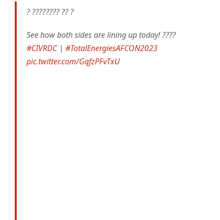
? ???????? ?? ?
See how both sides are lining up today! ????
#CIVRDC
|
#TotalEnergiesAFCON2023
pic.twitter.com/GqfzPFvTxU