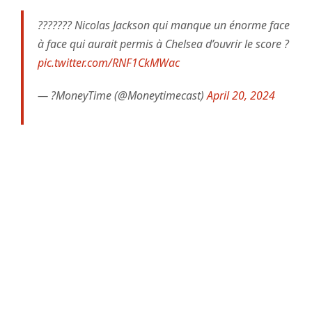
??????? Nicolas Jackson qui manque un énorme face
à face qui aurait permis à Chelsea d’ouvrir le score ?
pic.twitter.com/RNF1CkMWac
— ?MoneyTime (@Moneytimecast)
April 20, 2024