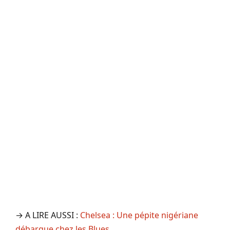
→ A LIRE AUSSI :
Chelsea : Une pépite nigériane
débarque chez les Blues