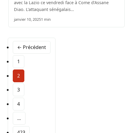
avec la Lazio ce vendredi face à Come d’Assane
Diao. L’attaquant sénégalais…
janvier 10, 2025
1 min
← Précédent
1
2
3
4
…
423