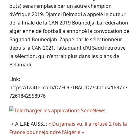
buts) sera remplacé par un autre champion
d’Afrique 2019.
Djamel
Belmadi
a appelé
le bute
ur
de la finale de
la CAN
2019
Bounedja
. La fédération
algérienne de football a annoncé la convocation de
Baghdad
Bounedjah
.
Zappé
par le sélectionneur
depuis
la CAN
2021, l’attaquant d’Al
Sadd
retrouve
la sélection, qui n’entrait plus dans les plans de
Belamadi
.
Link:
https://twitter.com/DZFOOTBALLDZ/status/163777
7261842558976
→ A LIRE AUSSI :
« Du jamais vu, il a refusé 2 fois la
France pour rejoindre l’Algérie »