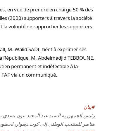
s, en vue de prendre en charge 50 % des
les (2000) supporters à travers la société
t la volonté de rapprocher les supporters
all, M. Walid SADI, tient à exprimer ses
e la République, M. Abdelmadjid TEBBOUNE,
utien permanent et indéfectible à la
 la FAF via un communiqué.
#ببان
مناصر للمنتخب الوطني إلى كوت ديفوار، لحضور .