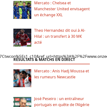
Mercato : Chelsea et
Manchester United envisagent
un échange XXL
Theo Hernandez dit oui à Al-
Hilal : un transfert à 30 M€
acté
twcon%5Es1_c10&ref_url=https%3A%2F%2Fwww.onzed
RÉSULTATS & MATCHS EN DIRECT
Mercato : Anis Hadj Moussa et
les rumeurs Newcastle
José Peseiro : un entraîneur
portugais en quête de l’Algérie