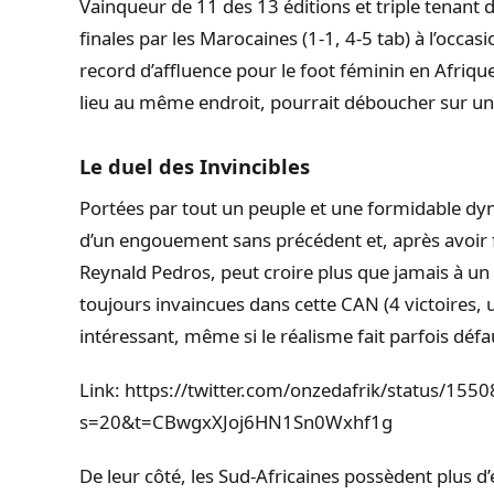
Vainqueur de 11 des 13 éditions et triple tenant du
finales par les Marocaines (1-1, 4-5 tab) à l’occas
record d’affluence pour le foot féminin en Afrique 
lieu au même endroit, pourrait déboucher sur un
Le duel des Invincibles
Portées par tout un peuple et une formidable dyn
d’un engouement sans précédent et, après avoir f
Reynald Pedros, peut croire plus que jamais à un s
toujours invaincues dans cette CAN (4 victoires, u
intéressant, même si le réalisme fait parfois défa
Link: https://twitter.com/onzedafrik/status/1
s=20&t=CBwgxXJoj6HN1Sn0Wxhf1g
De leur côté, les Sud-Africaines possèdent plus d’e