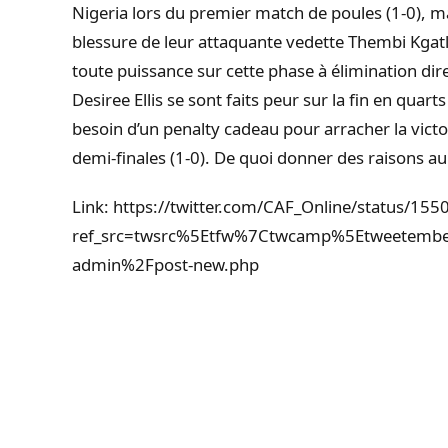
Nigeria lors du premier match de poules (1-0), m
blessure de leur attaquante vedette Thembi Kgat
toute puissance sur cette phase à élimination direc
Desiree Ellis se sont faits peur sur la fin en quarts
besoin d’un penalty cadeau pour arracher la victo
demi-finales (1-0). De quoi donner des raisons au
Link: https://twitter.com/CAF_Online/status/
ref_src=twsrc%5Etfw%7Ctwcamp%5Etweetem
admin%2Fpost-new.php