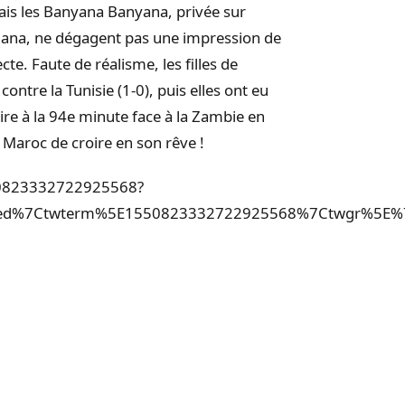
ais les Banyana Banyana, privée sur
lana, ne dégagent pas une impression de
te. Faute de réalisme, les filles de
 contre la Tunisie (1-0), puis elles ont eu
ire à la 94e minute face à la Zambie en
 Maroc de croire en son rêve !
1550823332722925568?
bed%7Ctwterm%5E1550823332722925568%7Ctwgr%5E%7C