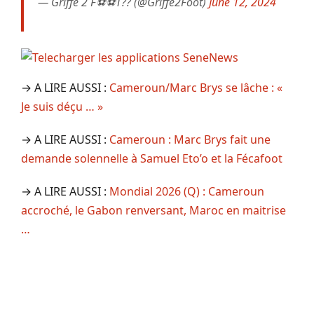
— Griffe 2 F⚽⚽T?? (@Griffe2Foot)
June 12, 2024
→ A LIRE AUSSI :
Cameroun/Marc Brys se lâche : «
Je suis déçu … »
→ A LIRE AUSSI :
Cameroun : Marc Brys fait une
demande solennelle à Samuel Eto’o et la Fécafoot
→ A LIRE AUSSI :
Mondial 2026 (Q) : Cameroun
accroché, le Gabon renversant, Maroc en maitrise
…