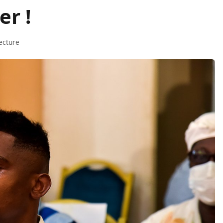
er !
ecture