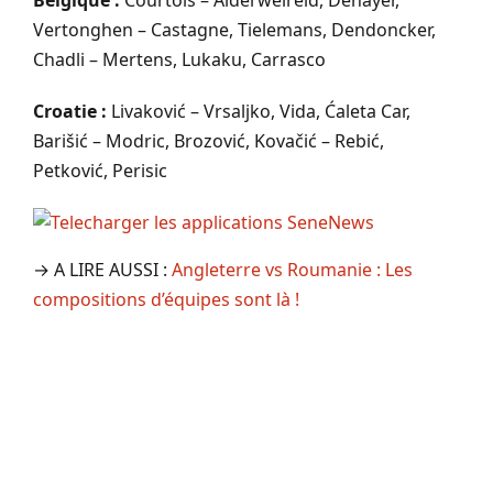
Belgique :
Courtois – Alderweireld, Denayer,
Vertonghen – Castagne, Tielemans, Dendoncker,
Chadli – Mertens, Lukaku, Carrasco
Croatie :
Livaković – Vrsaljko, Vida, Ćaleta Car,
Barišić – Modric, Brozović, Kovačić – Rebić,
Petković, Perisic
→ A LIRE AUSSI :
Angleterre vs Roumanie : Les
compositions d’équipes sont là !