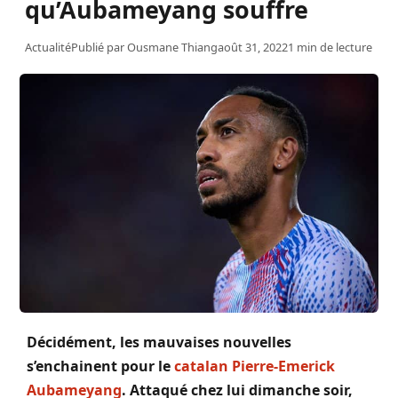
qu’Aubameyang souffre
Actualité
Publié par
Ousmane Thiang
août 31, 2022
1 min de lecture
Décidément, les mauvaises nouvelles
s’enchainent pour le
catalan Pierre-Emerick
Aubameyang
. Attaqué chez lui dimanche soir,