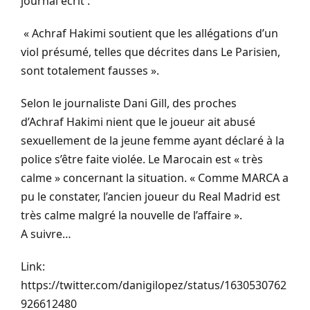
journal écrit :
« Achraf
Hakimi
soutient que les allégations d’un
viol présumé, telles que décrites dans Le Parisien,
sont totalement fausses ».
Selon le journaliste Dani Gill, des proches
d’Achraf
Hakimi
nient que le joueur
ait
abusé
sexuellement de la jeune femme ayant déclaré à la
police s’être faite violée.
Le Marocain est « très
calme » concernant la situation.
« Comme
MARCA
a
pu le constater, l’ancien joueur du Real Madrid est
très calme malgré la nouvelle de l’affaire ».
A suivre…
Link:
https://twitter.com/danigilopez/status/1630530762
926612480