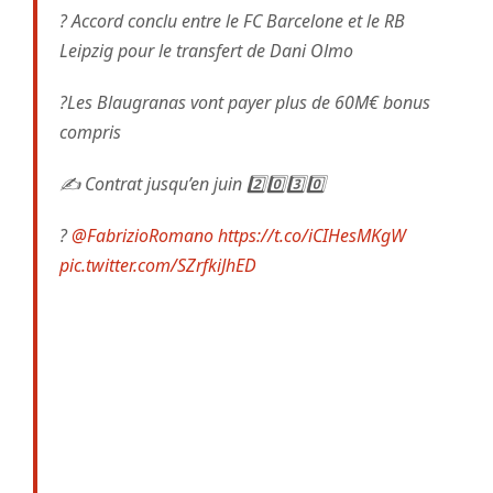
? Accord conclu entre le FC Barcelone et le RB
Leipzig pour le transfert de Dani Olmo
?Les Blaugranas vont payer plus de 60M€ bonus
compris
✍️ Contrat jusqu’en juin 2️⃣0️⃣3️⃣0️⃣
?
@FabrizioRomano
https://t.co/iCIHesMKgW
pic.twitter.com/SZrfkiJhED