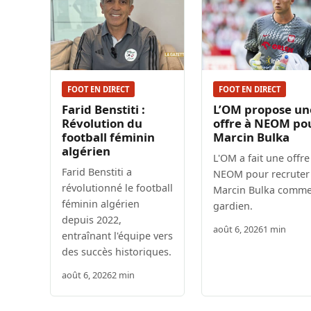
FOOT EN DIRECT
FOOT EN DIRECT
Farid Benstiti :
L’OM propose un
Révolution du
offre à NEOM po
football féminin
Marcin Bulka
algérien
L'OM a fait une offre
Farid Benstiti a
NEOM pour recruter
révolutionné le football
Marcin Bulka comm
féminin algérien
gardien.
depuis 2022,
août 6, 2026
1 min
entraînant l'équipe vers
des succès historiques.
août 6, 2026
2 min