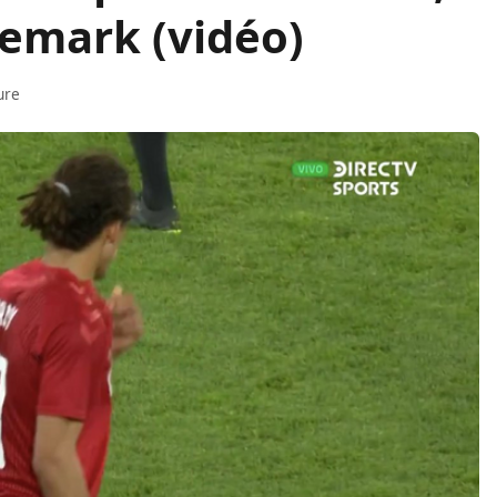
emark (vidéo)
ure