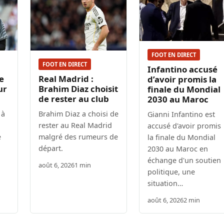
FOOT EN DIRECT
FOOT EN DIRECT
Infantino accusé
e
Real Madrid :
d’avoir promis la
ur
Brahim Diaz choisit
finale du Mondial
de rester au club
2030 au Maroc
 à
Brahim Diaz a choisi de
Gianni Infantino est
rester au Real Madrid
accusé d'avoir promis
e
malgré des rumeurs de
la finale du Mondial
départ.
2030 au Maroc en
échange d'un soutien
août 6, 2026
1 min
politique, une
situation…
août 6, 2026
2 min