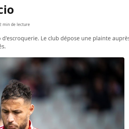
cio
2 min de lecture
io d'escroquerie. Le club dépose une plainte auprè
és.