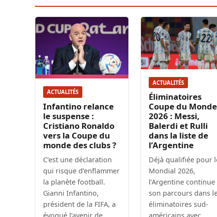
ACTUALITÉS
ACTUALITÉS
Éliminatoires
Infantino relance
Coupe du Monde
le suspense :
2026 : Messi,
Cristiano Ronaldo
Balerdi et Rulli
vers la Coupe du
dans la liste de
monde des clubs ?
l’Argentine
C’est une déclaration
Déjà qualifiée pour l
qui risque d’enflammer
Mondial 2026,
la planète football.
l’Argentine continue
Gianni Infantino,
son parcours dans l
président de la FIFA, a
éliminatoires sud-
évoqué l’avenir de
américains avec