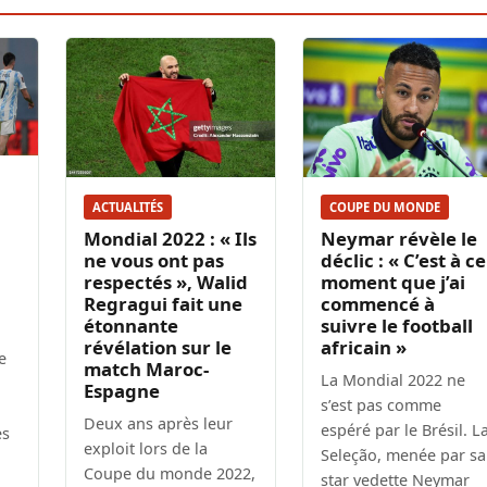
ACTUALITÉS
COUPE DU MONDE
Mondial 2022 : « Ils
Neymar révèle le
ne vous ont pas
déclic : « C’est à ce
respectés », Walid
moment que j’ai
Regragui fait une
commencé à
étonnante
suivre le football
révélation sur le
africain »
e
match Maroc-
La Mondial 2022 ne
Espagne
s’est pas comme
Deux ans après leur
espéré par le Brésil. L
es
exploit lors de la
Seleção, menée par sa
Coupe du monde 2022,
star vedette Neymar