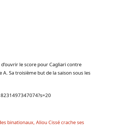
t d’ouvrir le score pour Cagliari contre
e A. Sa troisième but de la saison sous les
44018231497347074?s=20
 des binationaux, Aliou Cissé crache ses