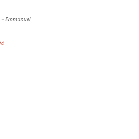
ob – Emmanuel
24