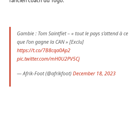
l’ancien coach du Togo.
Gambie : Tom Saintfiet – « tout le pays s’attend à ce
que l’on gagne la CAN » [Exclu]
https://t.co/7B8cqa0Ap2
pic.twitter.com/mH0U2PV5Cj
— Afrik-Foot (@afrikfoot)
December 18, 2023