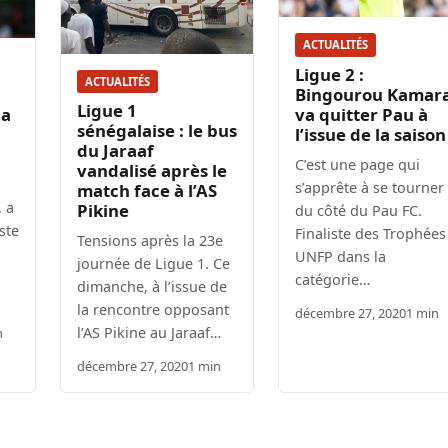
ACTUALITÉS
Ligue 2 :
ACTUALITÉS
Bingourou Kamar
Ligue 1
va quitter Pau à
la
sénégalaise : le bus
l’issue de la saison
du Jaraaf
C’est une page qui
vandalisé après le
s’apprête à se tourner
match face à l’AS
 a
Pikine
du côté du Pau FC.
ste
Finaliste des Trophées
Tensions après la 23e
UNFP dans la
journée de Ligue 1. Ce
catégorie…
dimanche, à l’issue de
la rencontre opposant
décembre 27, 2020
1 min
l’AS Pikine au Jaraaf…
n
décembre 27, 2020
1 min