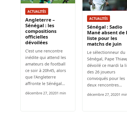
ACTUALITÉS
Angleterre –
ACTUALITÉS
Sénégal : les
Sénégal : Sadio
compositions
Mané absent de 
officielles
liste pour les
dévoilées
matchs de juin
C’est une rencontre
Le sélectionneur du
inédite qui attend les
Sénégal, Pape Thiaw,
amateurs de football
dévoilé ce mardi la li
ce soir à 20h45, alors
des 26 joueurs
que l’Angleterre
convoqués pour les
affronte le Sénégal…
deux rencontres…
décembre 27, 2020
1 min
décembre 27, 2020
1 mi