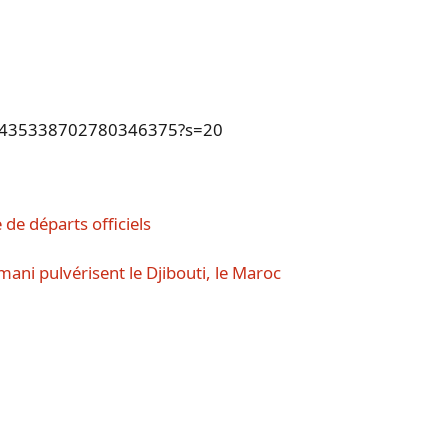
us/1435338702780346375?s=20
 de départs officiels
imani pulvérisent le Djibouti, le Maroc