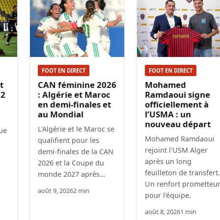
FOOT EN DIRECT
FOOT EN DIRECT
t
CAN féminine 2026
Mohamed
 2
: Algérie et Maroc
Ramdaoui signe
en demi-finales et
officiellement à
au Mondial
l’USMA : un
nouveau départ
L'Algérie et le Maroc se
ue
Mohamed Ramdaoui
qualifient pour les
rejoint l'USM Alger
demi-finales de la CAN
après un long
2026 et la Coupe du
feuilleton de transfert.
monde 2027 après…
Un renfort prometteu
août 9, 2026
2 min
pour l'équipe.
août 8, 2026
1 min