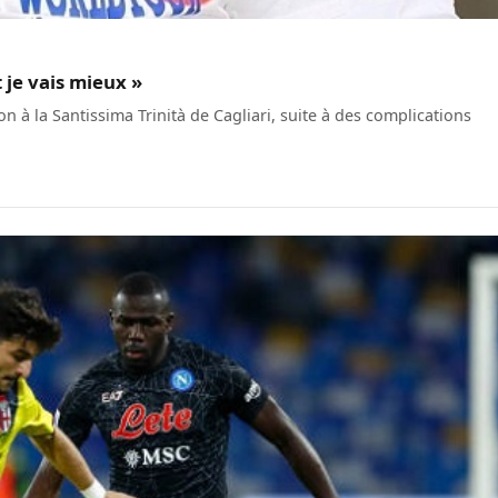
t je vais mieux »
n à la Santissima Trinità de Cagliari, suite à des complications