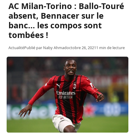
AC Milan-Torino : Ballo-Touré
absent, Bennacer sur le
banc… les compos sont
tombées !
Actualité
Publié par
Naby Ahmad
octobre 26, 2021
1 min de lecture