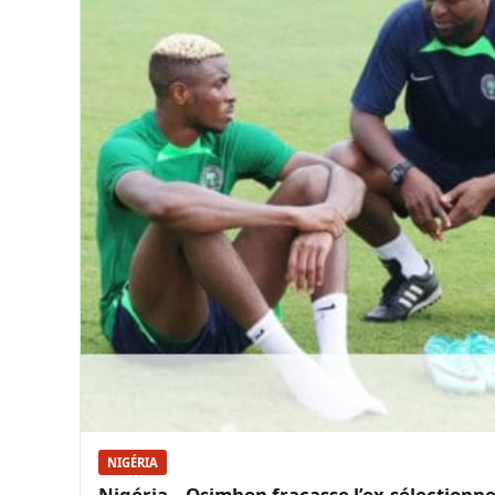
NIGÉRIA
Nigéria – Osimhen fracasse l’ex-sélectionneu