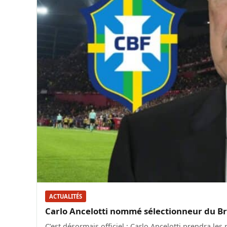
ACTUALITÉS
Carlo Ancelotti nommé sélectionneur du Brési
C’est désormais officiel : Carlo Ancelotti prendra les