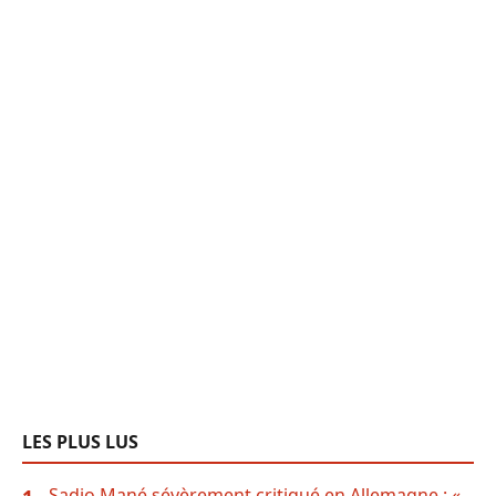
LES PLUS LUS
Sadio Mané sévèrement critiqué en Allemagne : «