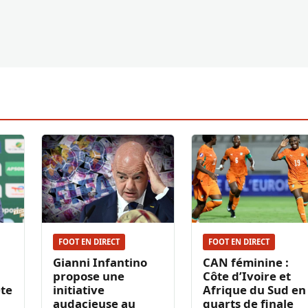
FOOT EN DIRECT
FOOT EN DIRECT
Gianni Infantino
CAN féminine :
propose une
Côte d’Ivoire et
ête
initiative
Afrique du Sud en
audacieuse au
quarts de finale