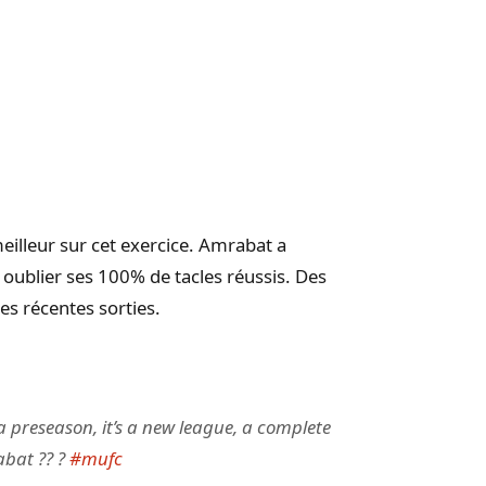
meilleur sur cet exercice. Amrabat a
oublier ses 100% de tacles réussis. Des
s récentes sorties.
 preseason, it’s a new league, a complete
abat ?? ?
#mufc