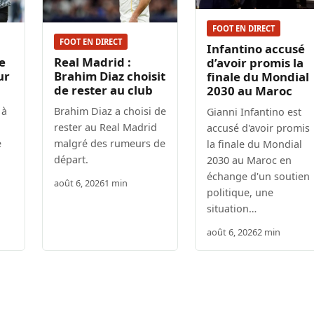
FOOT EN DIRECT
FOOT EN DIRECT
Infantino accusé
e
Real Madrid :
d’avoir promis la
ur
Brahim Diaz choisit
finale du Mondial
de rester au club
2030 au Maroc
 à
Brahim Diaz a choisi de
Gianni Infantino est
rester au Real Madrid
accusé d'avoir promis
e
malgré des rumeurs de
la finale du Mondial
départ.
2030 au Maroc en
échange d'un soutien
août 6, 2026
1 min
politique, une
situation…
août 6, 2026
2 min