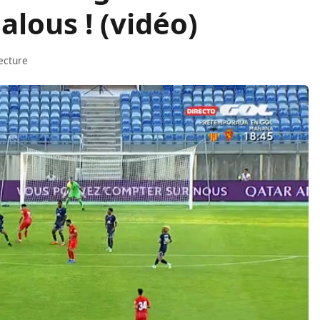
lous ! (vidéo)
ecture