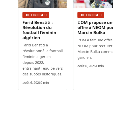
FOOT EN DIRECT
FOOT EN DIRECT
Farid Benstiti :
L’OM propose un
Révolution du
offre à NEOM po
football féminin
Marcin Bulka
algérien
L'OM a fait une offre
Farid Benstiti a
NEOM pour recruter
révolutionné le football
Marcin Bulka comm
féminin algérien
gardien.
depuis 2022,
août 6, 2026
1 min
entraînant l'équipe vers
des succès historiques.
août 6, 2026
2 min