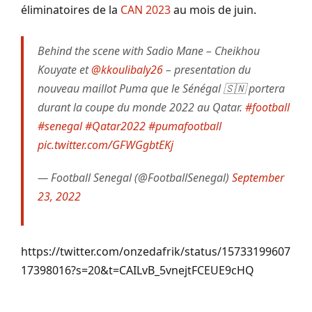
éliminatoires de la
CAN 2023
au mois de juin.
Behind the scene with Sadio Mane – Cheikhou
Kouyate et
@kkoulibaly26
– presentation du
nouveau maillot Puma que le Sénégal 🇸🇳 portera
durant la coupe du monde 2022 au Qatar.
#football
#senegal
#Qatar2022
#pumafootball
pic.twitter.com/GFWGgbtEKj
— Football Senegal (@FootballSenegal)
September
23, 2022
https://twitter.com/onzedafrik/status/15733199607
17398016?s=20&t=CAILvB_5vnejtFCEUE9cHQ