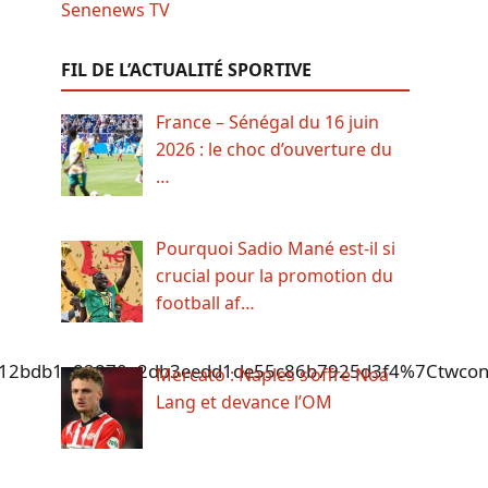
FIL DE L’ACTUALITÉ SPORTIVE
France – Sénégal du 16 juin
2026 : le choc d’ouverture du
…
Pourquoi Sadio Mané est-il si
crucial pour la promotion du
football af…
bdb1e82870e2db3eedd1de55c86b7925d3f4%7Ctwcon%5
Mercato : Naples s’offre Noa
Lang et devance l’OM