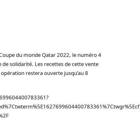
 la Coupe du monde Qatar 2022, le numéro 4
n de solidarité. Les recettes de cette vente
 opération restera ouverte jusqu’au 8
627699604400783361?
ed%7Ctwterm%5E1627699604400783361%7Ctwgr%5Ecf12
s%2F