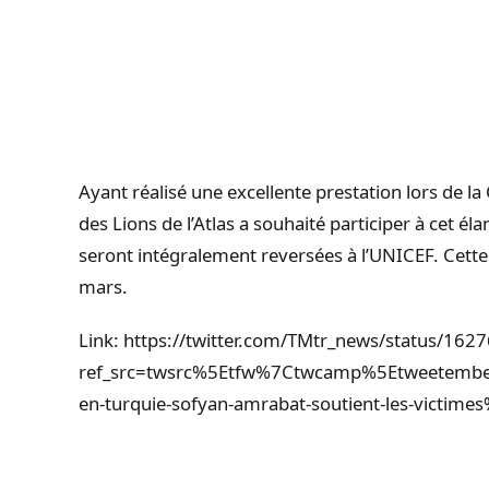
Ayant réalisé une excellente prestation lors de
des Lions de l’Atlas a souhaité participer à cet éla
seront intégralement reversées à l’UNICEF. Cette
mars.
Link: https://twitter.com/TMtr_news/status/1
ref_src=twsrc%5Etfw%7Ctwcamp%5Etweetemb
en-turquie-sofyan-amrabat-soutient-les-victime