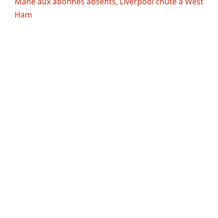
Mané aux abonnés absents, Liverpool chute à West
Ham